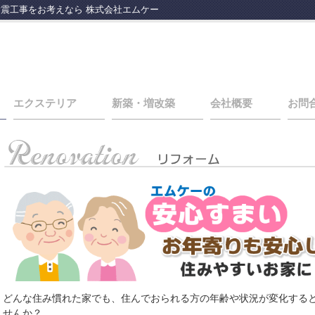
震工事をお考えなら 株式会社エムケー
エクステリア
新築・増改築
会社概要
お問
どんな住み慣れた家でも、住んでおられる方の年齢や状況が変化する
せんか？